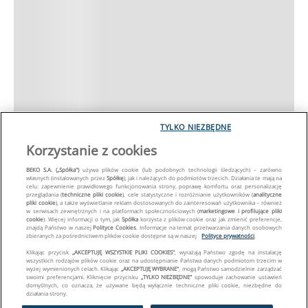
TYLKO NIEZBĘDNE
Korzystanie z cookies
BEKO S.A. („Spółka")
używa plików cookie (lub podobnych technologii śledzących) – zarówno
własnych (instalowanych przez
Spółkę
), jak i należących do podmiotów trzecich. Działania te mają na
celu: zapewnienie prawidłowego funkcjonowania strony, poprawę komfortu oraz personalizację
przeglądania (
techniczne pliki cookie
), cele statystyczne i rozróżnianie użytkowników (
analityczne
pliki cookie
), a także wyświetlanie reklam dostosowanych do zainteresowań użytkownika – również
w serwisach zewnętrznych i na platformach społecznościowych (
marketingowe i profilujące pliki
cookie
). Więcej informacji o tym, jak
Spółka
korzysta z plików cookie oraz jak zmienić preferencje,
znajdą Państwo w naszej
Polityce Cookies
. Informacje na temat przetwarzania danych osobowych
zbieranych za pośrednictwem plików cookie dostępne są w naszej
Polityce prywatności
.
Klikając przycisk
„AKCEPTUJĘ WSZYSTKIE PLIKI COOKIES"
, wyrażają Państwo zgodę na instalację
wszystkich rodzajów plików cookie oraz na udostępnianie Państwa danych podmiotom trzecim w
wyżej wymienionych celach. Klikając
„AKCEPTUJĘ WYBRANE"
, mogą Państwo samodzielnie zarządzać
swoimi preferencjami. Kliknięcie przycisku
„TYLKO NIEZBĘDNE"
spowoduje zachowanie ustawień
domyślnych, co oznacza, że używane będą wyłącznie techniczne pliki cookie, niezbędne do
działania strony.